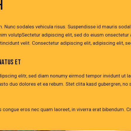
H
m. Nunc sodales vehicula risus. Suspendisse id mauris sodale
s enim volutpSectetur adipiscing elit, sed do eiusm onsectetu
tincidunt velit. Consectetur adipiscing elit, adipiscing elit, s
NATUS ET
ipscing elitr, sed diam nonumy eirmod tempor invidunt ut l
usto duo dolores et ea rebum. Stet clita kasd gubergren, n
congue eros nec quam laoreet, in viverra erat bibendum. Cras