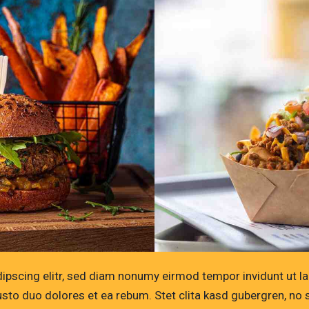
ipscing elitr, sed diam nonumy eirmod tempor invidunt ut l
usto duo dolores et ea rebum. Stet clita kasd gubergren, n