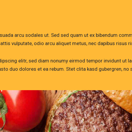
esuada arcu sodales ut. Sed sed quam ut ex bibendum comm
attis vulputate, odio arcu aliquet metus, nec dapibus risus ri
ipscing elitr, sed diam nonumy eirmod tempor invidunt ut l
usto duo dolores et ea rebum. Stet clita kasd gubergren, n