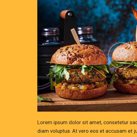
Lorem ipsum dolor sit amet, consetetur sad
diam voluptua. At vero eos et accusam et j