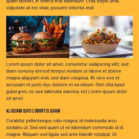
quam laoreet, in viverra erat bibendum. Cras turpis urna,
vulputate at est vitae, posuere lobortis erat.
Lorem ipsum dolor sit amet, consetetur sadipscing elitr, sed
diam nonumy eirmod tempor invidunt ut labore et dolore
magna aliquyam erat, sed diam voluptua. At vero eos et
accusam et justo duo dolores et ea rebum. Stet clita kasd
gubergren, no sea takimata sanctus est Lorem ipsum dolor
sit amet.
ALIQUAM QUIS LOBORTIS QUAM
Curabitur pellentesque odio magna, id malesuada arcu
sodales ut. Sed sed quam ut ex bibendum commodo id id
magna. Aliquam sed ligula sed ante blandit volutpat. Ut