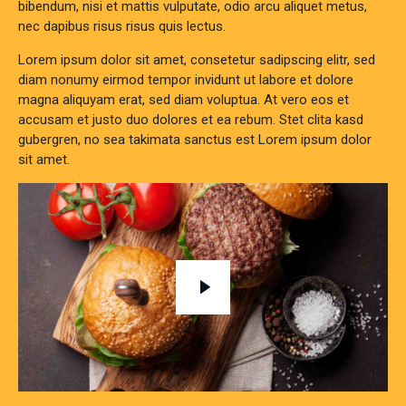
bibendum, nisi et mattis vulputate, odio arcu aliquet metus,
nec dapibus risus risus quis lectus.
Lorem ipsum dolor sit amet, consetetur sadipscing elitr, sed
diam nonumy eirmod tempor invidunt ut labore et dolore
magna aliquyam erat, sed diam voluptua. At vero eos et
accusam et justo duo dolores et ea rebum. Stet clita kasd
gubergren, no sea takimata sanctus est Lorem ipsum dolor
sit amet.