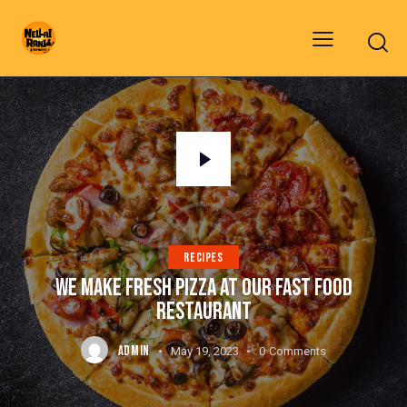
RECIPES
WE MAKE FRESH PIZZA AT OUR FAST FOOD
RESTAURANT
ADMIN
May 19, 2023
0
Comments