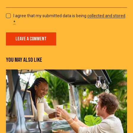
I agree that my submitted data is being
collected and stored
.
*
YOU MAY ALSO LIKE